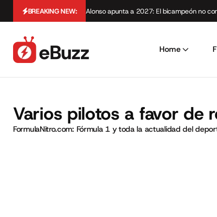
BREAKING NEW:
Alonso apunta a 2027: El bicampeón no cont
Home
F
Varios pilotos a favor de r
FormulaNitro.com: Fórmula 1 y toda la actualidad del depo