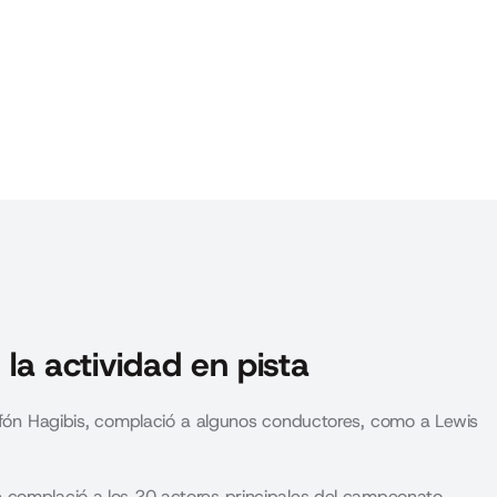
 la actividad en pista
tifón Hagibis, complació a algunos conductores, como a Lewis
 complació a los 20 actores principales del campeonato.