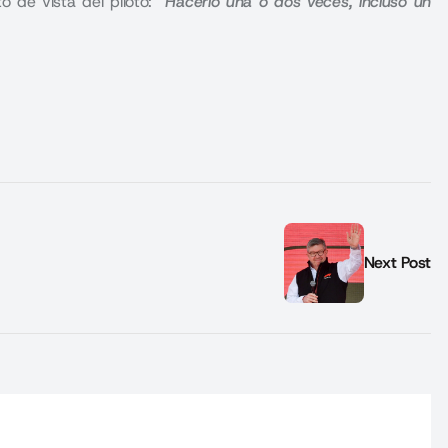
o de vista del piloto:
“Hacerlo una o dos veces, incluso un
Next Post