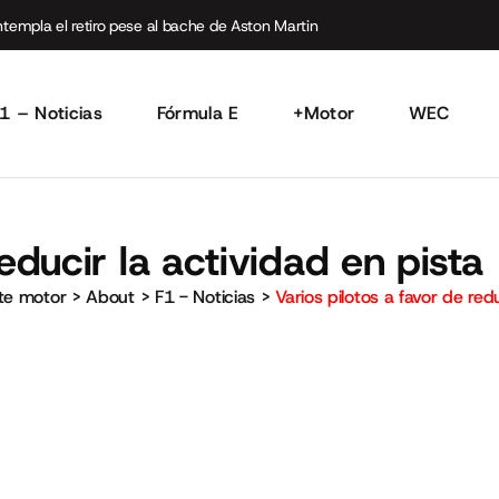
empla el retiro pese al bache de Aston Martin
1 – Noticias
Fórmula E
+Motor
WEC
educir la actividad en pista
rte motor
>
About
>
F1 - Noticias
>
Varios pilotos a favor de red