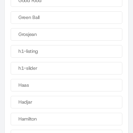
Good Food
Green Ball
Grosjean
h1-listing
h1-slider
Haas
Hadjar
Hamilton