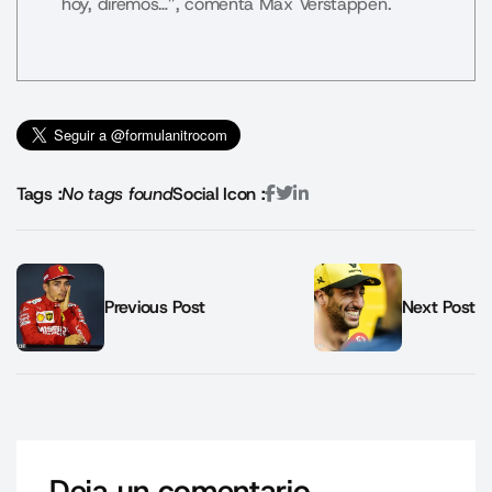
hoy, diremos…”, comenta Max Verstappen.
Tags :
No tags found
Social Icon :
Previous Post
Next Post
Deja un comentario