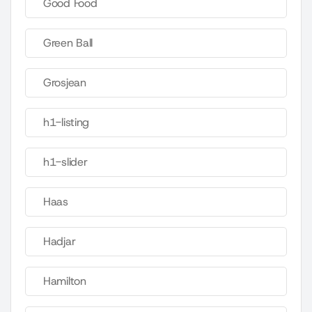
Good Food
Green Ball
Grosjean
h1-listing
h1-slider
Haas
Hadjar
Hamilton