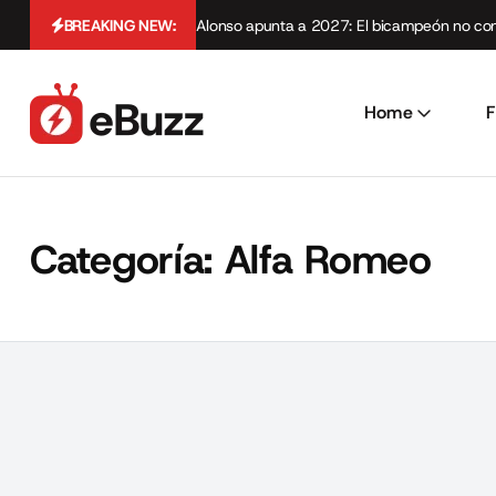
BREAKING NEW:
Alonso apunta a 2027: El bicampeón no cont
Home
F
Categoría:
Alfa Romeo