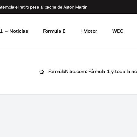
empla el retiro pese al bache de Aston Martin
1 – Noticias
Fórmula E
+Motor
WEC
FormulaNitro.com: Fórmula 1 y toda la a