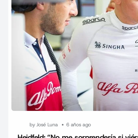
by
José Luna
6 años ago
Heidfeld: “No me sorprendería si v