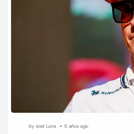
by
José Luna
6 años ago