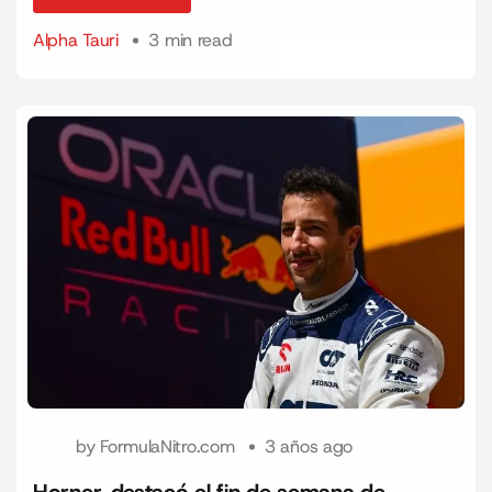
Read More
Alpha Tauri
3 min read
by
FormulaNitro.com
3 años ago